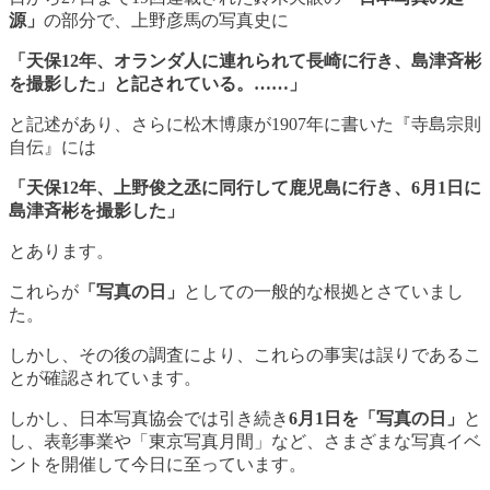
源」
の部分で、上野彦馬の写真史に
「天保12年、オランダ人に連れられて長崎に行き、島津斉彬
を撮影した」と記されている。……」
と記述があり、さらに松木博康が1907年に書いた『寺島宗則
自伝』には
「天保12年、上野俊之丞に同行して鹿児島に行き、6月1日に
島津斉彬を撮影した」
とあります。
これらが
「写真の日」
としての一般的な根拠とさていまし
た。
しかし、その後の調査により、これらの事実は誤りであるこ
とが確認されています。
しかし、日本写真協会では引き続き
6月1日を「写真の日」
と
し、表彰事業や「東京写真月間」など、さまざまな写真イベ
ントを開催して今日に至っています。