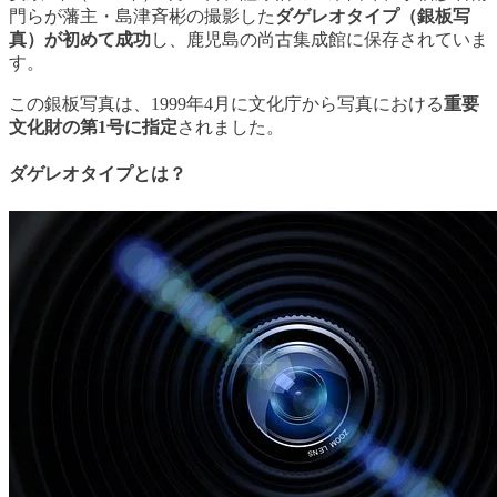
門らが藩主・島津斉彬の撮影した
ダゲレオタイプ（銀板写
真）が初めて成功
し、鹿児島の尚古集成館に保存されていま
す。
この銀板写真は、1999年4月に文化庁から写真における
重要
文化財の第1号に指定
されました。
ダゲレオタイプとは？