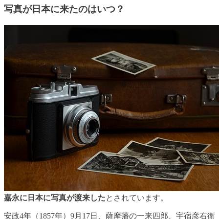
写真が日本に来たのはいつ？
嘉永に日本に写真が渡来した
とされています。
安政4年（1857年）9月17日、薩摩藩の一来四郎、宇宿彦右衛