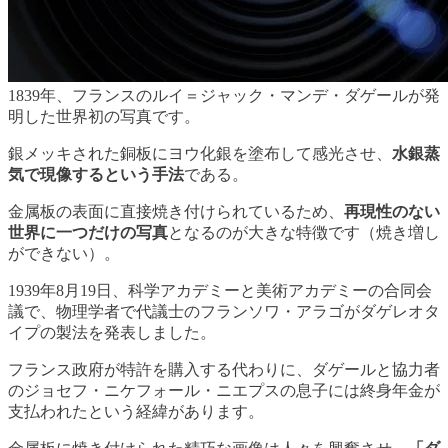
1839年、フランスのルイ＝ジャック・マンデ・ダゲールが発
明した世界初の写真です。
銀メッキされた銅板にヨウ化銀を塗布して感光させ、
水銀蒸
気で現像するという手法
である。
金属板の表面に直接焼き付けられているため、
再現性のない
世界に一つだけの写真
となるのが大きな特徴です（焼き増し
ができない）。
1939年8月19日、科学アカデミーと美術アカデミーの合同会
議で、物理学者で代議士のフランソワ・アラゴがダゲレオタ
イプの製法を発表しました。
フランス政府が特許を購入する代わりに、ダゲールと協力者
のジョセフ・ニケフォール・ニエプスの息子には終身年金が
支払われたという経緯があります。