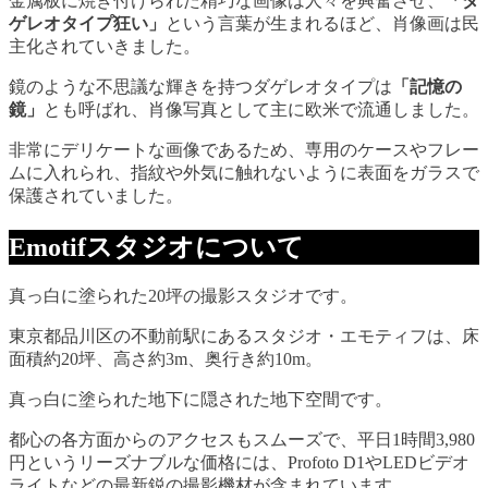
金属板に焼き付けられた精巧な画像は人々を興奮させ、
「ダ
ゲレオタイプ狂い」
という言葉が生まれるほど、肖像画は民
主化されていきました。
鏡のような不思議な輝きを持つダゲレオタイプは
「記憶の
鏡」
とも呼ばれ、肖像写真として主に欧米で流通しました。
非常にデリケートな画像であるため、専用のケースやフレー
ムに入れられ、指紋や外気に触れないように表面をガラスで
保護されていました。
Emotifスタジオについて
真っ白に塗られた20坪の撮影スタジオです。
東京都品川区の不動前駅にあるスタジオ・エモティフは、床
面積約20坪、高さ約3m、奥行き約10m。
真っ白に塗られた地下に隠された地下空間です。
都心の各方面からのアクセスもスムーズで、平日1時間3,980
円というリーズナブルな価格には、Profoto D1やLEDビデオ
ライトなどの最新鋭の撮影機材が含まれています。